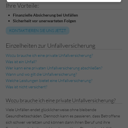
Ihre Vorteile:
Finanzielle Absicherung bei Unfällen
Sicherheit vor unerwarteten Folgen
KONTAKTIEREN SIE UNS JETZT
Einzelheiten zur Unfallversicherung
Wozu brauche ich eine private Unfallversicherung?
Was ist ein Unfall?
Wer kann eine privaten Unfallversicherung abschließen?
Wann und wo gilt die Unfallversicherung?
Welche Leistungen bietet eine Unfallversicherung?
Was ist nicht versichert?
Wozu brauche ich eine private Unfallversicherung?
Viele Unfällen endet glücklicherweise ohne bleibende
Gesundheitsschäden. Dennoch kann es passieren, dass Betroffene
sich schwer verletzen und können dann ihren Beruf und ihre