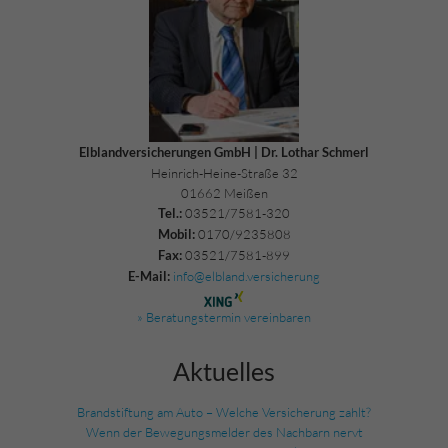
Elblandversicherungen GmbH | Dr. Lothar Schmerl
Heinrich-Heine-Straße 32
01662 Meißen
03521/7581-320
Tel.:
0170/9235808
Mobil:
03521/7581-899
Fax:
info@elbland.versicherung
E-Mail:
» Beratungstermin vereinbaren
Aktuelles
Brandstiftung am Auto – Welche Versicherung zahlt?
Wenn der Bewegungsmelder des Nachbarn nervt