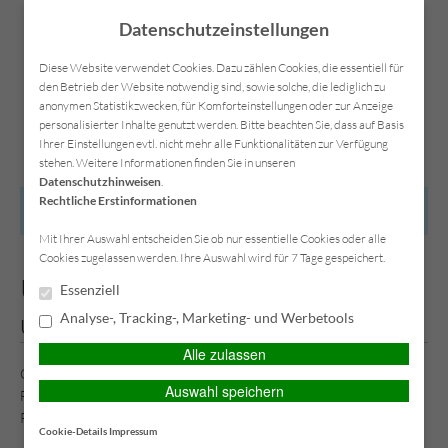
Datenschutzeinstellungen
Diese Website verwendet Cookies. Dazu zählen Cookies, die essentiell für
den Betrieb der Website notwendig sind, sowie solche, die lediglich zu
anonymen Statistikzwecken, für Komforteinstellungen oder zur Anzeige
Kontakt
Anfahrt
Datenschutz
Impressum
personalisierter Inhalte genutzt werden. Bitte beachten Sie, dass auf Basis
Ihrer Einstellungen evtl. nicht mehr alle Funktionalitäten zur Verfügung
stehen. Weitere Informationen finden Sie in unseren
Datenschutzhinweisen
.
Rechtliche Erstinformationen
HAUPTMENÜ
Mit Ihrer Auswahl entscheiden Sie ob nur essentielle Cookies oder alle
Cookies zugelassen werden. Ihre Auswahl wird für 7 Tage gespeichert.
Unfälle passieren schnell und
Essenziell
unerwartet
Analyse-, Tracking-, Marketing- und Werbetools
Alle zulassen
Oft sind längere Aufenthalte im Krankenhaus oder Invalidität die
Auswahl speichern
Folge von Unfällen. Sichern Sie sich daher gegen die finanziellen
Risiken eines Unfalls ab.
Cookie-Details
Impressum