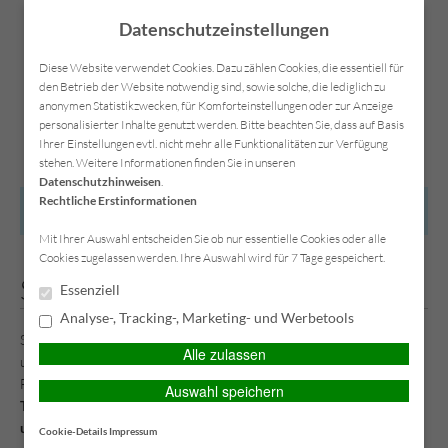
Datenschutzeinstellungen
Diese Website verwendet Cookies. Dazu zählen Cookies, die essentiell für
den Betrieb der Website notwendig sind, sowie solche, die lediglich zu
anonymen Statistikzwecken, für Komforteinstellungen oder zur Anzeige
Kontakt
Anfahrt
Datenschutz
Impressum
personalisierter Inhalte genutzt werden. Bitte beachten Sie, dass auf Basis
Ihrer Einstellungen evtl. nicht mehr alle Funktionalitäten zur Verfügung
stehen. Weitere Informationen finden Sie in unseren
Datenschutzhinweisen
.
Rechtliche Erstinformationen
HAUPTMENÜ
Mit Ihrer Auswahl entscheiden Sie ob nur essentielle Cookies oder alle
Cookies zugelassen werden. Ihre Auswahl wird für 7 Tage gespeichert.
Schaden melden
Essenziell
Analyse-, Tracking-, Marketing- und Werbetools
Sie haben einen Schaden zu melden? Dann nutzen Sie einfach
Alle zulassen
unseren Schaden-Service und füllen bitte das nachfolgende
Formular vollständig aus.
Bitte geben Sie auch eine
Auswahl speichern
Telefonnummer unter der wir Sie erreichen können an, damit wir
uns, im Falle von Rückfragen, schnell mit Ihnen in Verbindung
Cookie-Details
Impressum