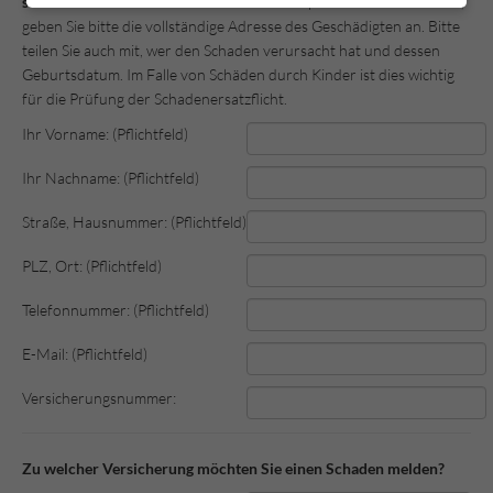
setzen können.
Sollte es sich um einen Haftpflichtschaden handeln,
geben Sie bitte die vollständige Adresse des Geschädigten an. Bitte
teilen Sie auch mit, wer den Schaden verursacht hat und dessen
Geburtsdatum. Im Falle von Schäden durch Kinder ist dies wichtig
für die Prüfung der Schadenersatzflicht.
Ihr Vorname: (Pflichtfeld)
Ihr Nachname: (Pflichtfeld)
Straße, Hausnummer: (Pflichtfeld)
PLZ, Ort: (Pflichtfeld)
Telefonnummer: (Pflichtfeld)
E-Mail: (Pflichtfeld)
Versicherungsnummer:
Zu welcher Versicherung möchten Sie einen Schaden melden?