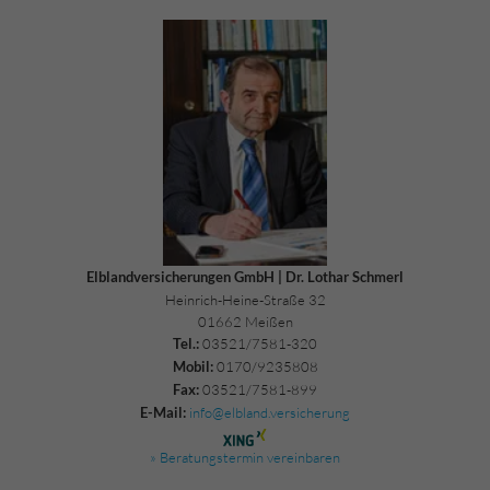
Elblandversicherungen GmbH | Dr. Lothar Schmerl
Heinrich-Heine-Straße 32
01662 Meißen
03521/7581-320
Tel.:
0170/9235808
Mobil:
03521/7581-899
Fax:
info@elbland.versicherung
E-Mail:
» Beratungstermin vereinbaren