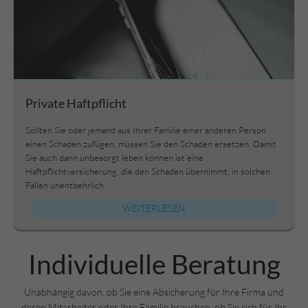
Private Haftpflicht
Sollten Sie oder jemand aus Ihrer Familie einer anderen Person
einen Schaden zufügen, müssen Sie den Schaden ersetzen. Damit
Sie auch dann unbesorgt leben können ist eine
Haftpflichtversicherung, die den Schaden übernimmt, in solchen
Fällen unentbehrlich.
WEITERLESEN
Individuelle Beratung
Unabhängig davon, ob Sie eine Absicherung für Ihre Firma und
deren Mitarbeiter oder Ihre Familie brauchen, ob Sie sich für Ihr