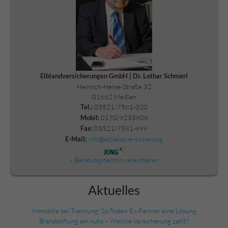
Elblandversicherungen GmbH | Dr. Lothar Schmerl
Heinrich-Heine-Straße 32
01662 Meißen
03521/7581-320
Tel.:
0170/9235808
Mobil:
03521/7581-899
Fax:
info@elbland.versicherung
E-Mail:
» Beratungstermin vereinbaren
Aktuelles
Immobilie bei Trennung: So finden Ex-Partner eine Lösung
Brandstiftung am Auto – Welche Versicherung zahlt?