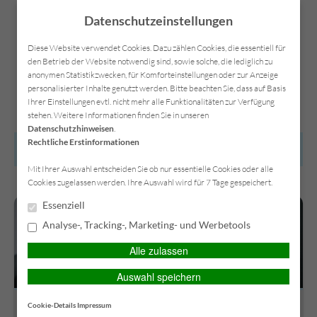
Datenschutzeinstellungen
Diese Website verwendet Cookies. Dazu zählen Cookies, die essentiell für
den Betrieb der Website notwendig sind, sowie solche, die lediglich zu
anonymen Statistikzwecken, für Komforteinstellungen oder zur Anzeige
Kontakt
Anfahrt
Datenschutz
Impressum
personalisierter Inhalte genutzt werden. Bitte beachten Sie, dass auf Basis
Ihrer Einstellungen evtl. nicht mehr alle Funktionalitäten zur Verfügung
stehen. Weitere Informationen finden Sie in unseren
Datenschutzhinweisen
.
Rechtliche Erstinformationen
HAUPTMENÜ
Mit Ihrer Auswahl entscheiden Sie ob nur essentielle Cookies oder alle
Cookies zugelassen werden. Ihre Auswahl wird für 7 Tage gespeichert.
Essenziell
Analyse-, Tracking-, Marketing- und Werbetools
Alle zulassen
Auswahl speichern
Cookie-Details
Impressum
Rechtsschutzversicherung