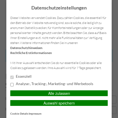
Datenschutzeinstellungen
Diese Website verwendet Cookies. Dazu zählen Cookies, die essentiell für
den Betrieb der Website notwendig sind, sowie solche, die lediglich zu
anonymen Statistikzwecken, für Komforteinstellungen oder zur Anzeige
Kontakt
Anfahrt
Datenschutz
Impressum
personalisierter Inhalte genutzt werden. Bitte beachten Sie, dass auf Basis
Ihrer Einstellungen evtl. nicht mehr alle Funktionalitäten zur Verfügung
stehen. Weitere Informationen finden Sie in unseren
Datenschutzhinweisen
.
Rechtliche Erstinformationen
HAUPTMENÜ
Mit Ihrer Auswahl entscheiden Sie ob nur essentielle Cookies oder alle
Cookies zugelassen werden. Ihre Auswahl wird für 7 Tage gespeichert.
Rückruf-Service / Call-Back-
Essenziell
Service
Analyse-, Tracking-, Marketing- und Werbetools
Alle zulassen
Ihr Name: (Pflichtfeld)
Auswahl speichern
Ihre Telefonnummer (Pflichtfeld)
Cookie-Details
Impressum