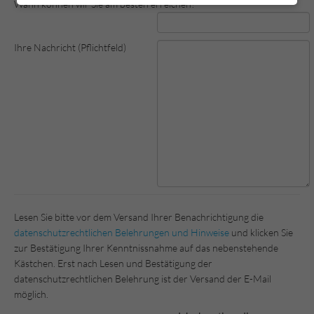
Wann können wir Sie am besten erreichen?
Ihre Nachricht (Pflichtfeld)
Lesen Sie bitte vor dem Versand Ihrer Benachrichtigung die
datenschutzrechtlichen Belehrungen und Hinweise
und klicken Sie
zur Bestätigung Ihrer Kenntnissnahme auf das nebenstehende
Kästchen. Erst nach Lesen und Bestätigung der
datenschutzrechtlichen Belehrung ist der Versand der E-Mail
möglich.