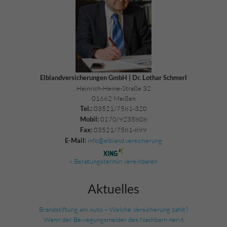
Elblandversicherungen GmbH | Dr. Lothar Schmerl
Heinrich-Heine-Straße 32
01662 Meißen
03521/7581-320
Tel.:
0170/9235808
Mobil:
03521/7581-899
Fax:
info@elbland.versicherung
E-Mail:
» Beratungstermin vereinbaren
Aktuelles
Brandstiftung am Auto – Welche Versicherung zahlt?
Wenn der Bewegungsmelder des Nachbarn nervt