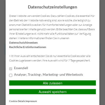
Datenschutzeinstellungen
Diese Website verwendet Cookies. Dazu zählen Cookies, die essentiell für
den Betrieb der Website notwendig sind, sowie solche, die lediglich zu
anonymen Statistikzwecken, für Komforteinstellungen oder zur Anzeige
Kontakt
Anfahrt
Datenschutz
Impressum
personalisierter Inhalte genutzt werden. Bitte beachten Sie, dass auf Basis
Ihrer Einstellungen evtl. nicht mehr alle Funktionalitäten zur Verfügung
stehen. Weitere Informationen finden Sie in unseren
Datenschutzhinweisen
.
Rechtliche Erstinformationen
HAUPTMENÜ
Mit Ihrer Auswahl entscheiden Sie ob nur essentielle Cookies oder alle
Cookies zugelassen werden. Ihre Auswahl wird für 7 Tage gespeichert.
Essenziell
Analyse-, Tracking-, Marketing- und Werbetools
Alle zulassen
Auswahl speichern
Cookie-Details
Impressum