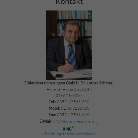
Kontakt
Elblandversicherungen GmbH | Dr. Lothar Schmerl
Heinrich-Heine-Straße 32
01662 Meißen
03521/7581-320
Tel.:
0170/9235808
Mobil:
03521/7581-899
Fax:
info@elbland.versicherung
E-Mail:
» Beratungstermin vereinbaren