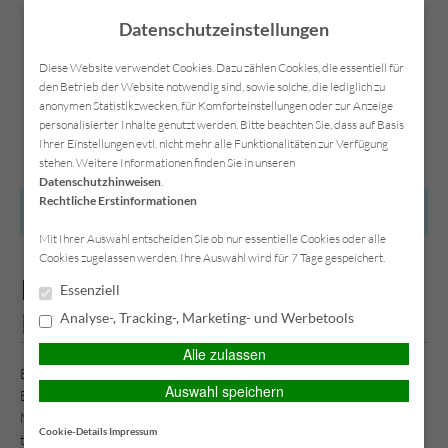
Datenschutzeinstellungen
Diese Website verwendet Cookies. Dazu zählen Cookies, die essentiell für
den Betrieb der Website notwendig sind, sowie solche, die lediglich zu
anonymen Statistikzwecken, für Komforteinstellungen oder zur Anzeige
Kontakt
Anfahrt
Datenschutz
Impressum
personalisierter Inhalte genutzt werden. Bitte beachten Sie, dass auf Basis
Ihrer Einstellungen evtl. nicht mehr alle Funktionalitäten zur Verfügung
stehen. Weitere Informationen finden Sie in unseren
Datenschutzhinweisen
.
Rechtliche Erstinformationen
HAUPTMENÜ
Mit Ihrer Auswahl entscheiden Sie ob nur essentielle Cookies oder alle
Cookies zugelassen werden. Ihre Auswahl wird für 7 Tage gespeichert.
Bankkarte weg? So schützen Sie
Essenziell
Ihr Konto richtig
Analyse-, Tracking-, Marketing- und Werbetools
Alle zulassen
Bankkarte verloren – und jetzt? Viele sperren sie sofort bei der
Auswahl speichern
Bank, aber vergessen einen entscheidenden Schritt. Warum eine
Meldung bei der Polizei genauso wichtig ist und wie Sie sich vor
Cookie-Details
Impressum
teuren Folgen schützen können. Wenn Ihre Bankkarte verloren