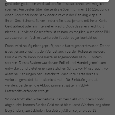
geht oder gestohlen wird, sollten Sie diese so schnell wie möglich
sperren: Am besten über die zentrale Sperrnummer 116 116, durch
einen Anruf bei Ihrer Bank oder direkt in der Banking-App auf
Ihrem Smartphone. So verhindern Sie, dass jemand mit Ihrer Karte
Geld abhebt oder im Internet einkauft. Doch das allein reicht oft
nicht aus. In vielen Geschäften ist es nämlich möglich, auch ohne PIN
zu bezahlen, einfach mit Unterschrift oder sogar kontaktlos.
Dabei wird häufig nicht geprüft, ob die Karte gesperrt wurde. Daher
ist es genauso wichtig, den Verlust auch bei der Polizei zu melden.
Nur die Polizei kann Ihre Karte im sogenannten KUNO-System
sperren. Dieses System wurde von Polizei und Handel gemeinsam
entwickelt und bietet einen zusätzlichen Schutz vor Missbrauch, vor
allem bei Zahlungen per Lastschrift. Wird Ihre Karte dort als
verloren gemeldet, kann sie nicht mehr für Einkäufe genutzt
werden, bei denen die Abbuchung erst später im SEPA-
Lastschriftverfahren erfolgt.
Wurde trotz aller Sicherheitsmaßnahmen Geld von Ihrem Konto
abgebucht, können Sie das Geld meist bis zu acht Wochen lang ohne
Begründung zurückholen, bei Betrugsfällen sogar bis zu 13