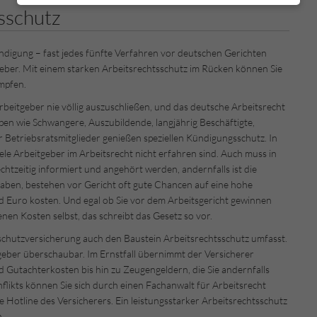
sschutz
ndigung – fast jedes fünfte Verfahren vor deutschen Gerichten
eber. Mit einem starken Arbeitsrechtsschutz im Rücken können Sie
ämpfen.
rbeitgeber nie völlig auszuschließen, und das deutsche Arbeitsrecht
pen wie Schwangere, Auszubildende, langjährig Beschäftigte,
Betriebsratsmitglieder genießen speziellen Kündigungsschutz. In
viele Arbeitgeber im Arbeitsrecht nicht erfahren sind. Auch muss in
htzeitig informiert und angehört werden, andernfalls ist die
aben, bestehen vor Gericht oft gute Chancen auf eine hohe
 Euro kosten. Und egal ob Sie vor dem Arbeitsgericht gewinnen
genen Kosten selbst, das schreibt das Gesetz so vor.
sschutzversicherung auch den Baustein Arbeitsrechtsschutz umfasst.
itgeber überschaubar. Im Ernstfall übernimmt der Versicherer
 Gutachterkosten bis hin zu Zeugengeldern, die Sie andernfalls
flikts können Sie sich durch einen Fachanwalt für Arbeitsrecht
he Hotline des Versicherers. Ein leistungsstarker Arbeitsrechtsschutz
n.