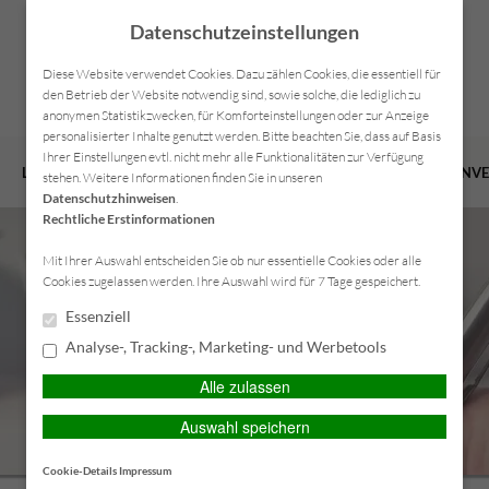
Datenschutzeinstellungen
Diese Website verwendet Cookies. Dazu zählen Cookies, die essentiell für
den Betrieb der Website notwendig sind, sowie solche, die lediglich zu
anonymen Statistikzwecken, für Komforteinstellungen oder zur Anzeige
personalisierter Inhalte genutzt werden. Bitte beachten Sie, dass auf Basis
Ihrer Einstellungen evtl. nicht mehr alle Funktionalitäten zur Verfügung
LEISTUNGEN
VERSICHERUNGEN
VORSORGE
FIRMENV
stehen. Weitere Informationen finden Sie in unseren
Datenschutzhinweisen
.
Rechtliche Erstinformationen
Mit Ihrer Auswahl entscheiden Sie ob nur essentielle Cookies oder alle
Cookies zugelassen werden. Ihre Auswahl wird für 7 Tage gespeichert.
Essenziell
Analyse-, Tracking-, Marketing- und Werbetools
Alle zulassen
Auswahl speichern
Cookie-Details
Impressum