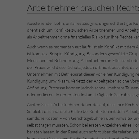
Arbeitnehmer brauchen Recht
Ausstehender Lohn, unfaires Zeugnis, ungerechtfertigte Kü
dreht sich um Konflikte zwischen Arbeitnehmer und Arbeitg
als Arbeitnehmer ohne finanzielles Risiko für Ihre Rechte k
Auch wenn es momentan gut läuft, ist ein Konflikt mit dem A
ist komplex. Beispiel Kündigung: Besonders geschützte Grup
Menschen mit Behinderung, Arbeitnehmer in Elternzeit oder 
der Praxis wird dieser Schutz jedoch oft nicht beachtet, da 
Unternehmen mit Betriebsrat dieser vor einer Kündigung rec
Kündigung unwirksam. Verletzt der Arbeitgeber solche Vorg
Abfindung, Prozesse können jedoch schnell mehrere Tausend
oder verlieren: In der ersten Instanz trägt jede Seite ihre ei
Achten Sie als Arbeitnehmer daher darauf, dass Ihre Recht
So bleibt das finanzielle Risiko bei Konflikten mit dem Arbe
sämtliche Kosten – von Gerichtsgebühren über Anwalts- und
selbst tragen müssten. Schon bei ersten Anzeichen eines Kon
beraten lassen, in der Regel auch sofort über die telefonisc
lohnt sich: Vergleichen Sie die Angebote, wir beraten Sie ger