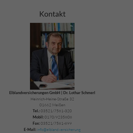
Kontakt
Elblandversicherungen GmbH | Dr. Lothar Schmerl
Heinrich-Heine-Straße 32
01662 Meißen
03521/7581-320
Tel.:
0170/9235808
Mobil:
03521/7581-899
Fax:
info@elbland.versicherung
E-Mail: