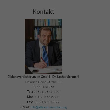
Kontakt
Elblandversicherungen GmbH | Dr. Lothar Schmerl
Heinrich-Heine-Straße 32
01662 Meißen
03521/7581-320
Tel.:
0170/9235808
Mobil:
03521/7581-899
Fax:
info@elbland.versicherung
E-Mail: