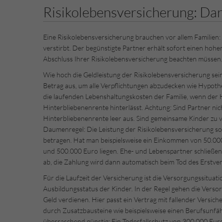
Risikolebensversicherung: Da
Eine Risikolebensversicherung brauchen vor allem Familien: S
verstirbt. Der begünstigte Partner erhält sofort einen hohen
Abschluss Ihrer Risikolebensversicherung beachten müssen
Wie hoch die Geldleistung der Risikolebensversicherung sein 
Betrag aus, um alle Verpflichtungen abzudecken wie Hypoth
die laufenden Lebenshaltungskosten der Familie, wenn der Ha
Hinterbliebenenrente hinterlässt. Achtung: Sind Partner ni
Hinterbliebenenrente leer aus. Sind gemeinsame Kinder zu v
Daumenregel: Die Leistung der Risikolebensversicherung sol
betragen. Hat man beispielsweise ein Einkommen von 50.00
und 500.000 Euro liegen. Ehe- und Lebenspartner schließe
ab, die Zahlung wird dann automatisch beim Tod des Erstver
Für die Laufzeit der Versicherung ist die Versorgungssituat
Ausbildungsstatus der Kinder. In der Regel gehen die Vers
Geld verdienen. Hier passt ein Vertrag mit fallender Versic
durch Zusatzbausteine wie beispielsweise einen Berufsunfähi
überraschend günstig: Ein Todesfallschutz von 300.000 Euro