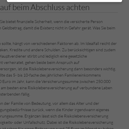
rauf beim Abschluss achten
ie bietet finanzielle Sicherheit, wenn die versicherte Person
 Geldbetrag, damit die Existenz nicht in Gefahr gerät. Was Sie beim
.
sollte, hängt von verschiedenen Faktoren ab. Im Idealfall reicht der
eken, Kredite und andere Schulden. Zu berücksichtigen sind zudem
uptverdiener stirbt und lediglich eine gesetzliche
cht verheiratet, gehen beide beim Anspruch auf
ersorgen, ist die Risikolebensversicherung dann besonders wichtig.
lte das 5- bis 10-fache des jährlichen Familieneinkommens
0 Euro im Jahr, kann die Versicherungssumme zwischen 250.000
n am besten eine Risikolebensversicherung auf verbundene Leben
sterbenden fällig.
ion der Familie von Bedeutung, vor allem das Alter und der
orgungsbedürfnisse zurück, wenn die Kinder irgendwann eigenes
herungssumme. Ergänzen lässt sich die Risikolebensversicherung
gkeits- oder Unfallschutz. Dabei ist die Risikolebensversicherung
 ist schon für einen Beitrag von rund 25 Euro im Monat zu haben.