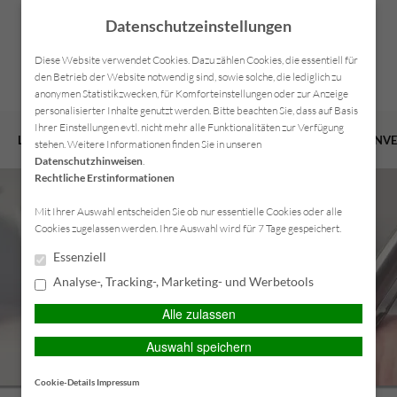
Datenschutzeinstellungen
Diese Website verwendet Cookies. Dazu zählen Cookies, die essentiell für
den Betrieb der Website notwendig sind, sowie solche, die lediglich zu
anonymen Statistikzwecken, für Komforteinstellungen oder zur Anzeige
personalisierter Inhalte genutzt werden. Bitte beachten Sie, dass auf Basis
Ihrer Einstellungen evtl. nicht mehr alle Funktionalitäten zur Verfügung
LEISTUNGEN
VERSICHERUNGEN
VORSORGE
FIRMENV
stehen. Weitere Informationen finden Sie in unseren
Datenschutzhinweisen
.
Rechtliche Erstinformationen
Mit Ihrer Auswahl entscheiden Sie ob nur essentielle Cookies oder alle
Cookies zugelassen werden. Ihre Auswahl wird für 7 Tage gespeichert.
Essenziell
Analyse-, Tracking-, Marketing- und Werbetools
Alle zulassen
Auswahl speichern
Cookie-Details
Impressum