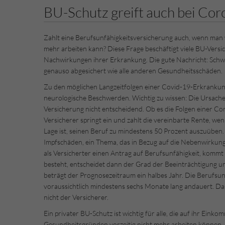
BU-Schutz greift auch bei Cor
Zahlt eine Berufsunfähigkeitsversicherung auch, wenn man
mehr arbeiten kann? Diese Frage beschäftigt viele BU-Versic
Nachwirkungen ihrer Erkrankung. Die gute Nachricht: Schw
genauso abgesichert wie alle anderen Gesundheitsschäden.
Zu den möglichen Langzeitfolgen einer Covid-19-Erkrankun
neurologische Beschwerden. Wichtig zu wissen: Die Ursache e
Versicherung nicht entscheidend. Ob es die Folgen einer C
Versicherer springt ein und zahlt die vereinbarte Rente, w
Lage ist, seinen Beruf zu mindestens 50 Prozent auszuüben
Impfschäden, ein Thema, das in Bezug auf die Nebenwirkunge
als Versicherter einen Antrag auf Berufsunfähigkeit, komm
besteht, entscheidet dann der Grad der Beeinträchtigung u
beträgt der Prognosezeitraum ein halbes Jahr. Die Berufsun
voraussichtlich mindestens sechs Monate lang andauert. Das
nicht der Versicherer.
Ein privater BU-Schutz ist wichtig für alle, die auf ihr Einko
Gesundheitsgründen vorzeitig nicht mehr arbeiten können. E