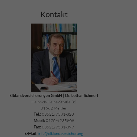
Kontakt
Elblandversicherungen GmbH | Dr. Lothar Schmerl
Heinrich-Heine-Straße 32
01662 Meißen
03521/7581-320
Tel.:
0170/9235808
Mobil:
03521/7581-899
Fax:
info@elbland.versicherung
E-Mail: