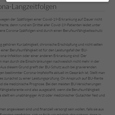
ona-Langzeitfolgen
 wegen der Spätfolgen einer Covid-19-Erkrankung auf Dauer nicht
herte, denn rund ein Drittel aller Covid-19-Patienten leidet unter
ere Corona-Spätfolgen sind durch einen Berufsunfähigkeitsschutz
g gehören Kurzatmigkeit, chronische Erschöpfung und nicht selten
iner Berufsunfähigkeit ist für den Leistungsfall der BU-
orona-Infektion oder einer anderen Erkrankung sind: Der
enn man durch die Einschränkungen nachweislich nicht mehr in der
. Aus diesem Grund greift der BU-Schutz auch bei gravierenden
n bestimmter Corona-Impfstoffe aktuell im Gespräch ist. Stellt man
t es zunächst zu einer Leistungsprüfung. On Anspruch auf BU-Rente
nd die medizinische Prognose. Bei den meisten BU-Versicherungen
fähigkeitsrente wird also ausgezahlt, wenn die Berufsunfähigkeit
 stellt ein unabhängiger Arzt oder medizinischer Gutachter fest und
mmen angewiesen sind und finanziell versorgt sein wollen, falls sie aus
xperten empfehlen, sich so früh wie möglich abzusichern, denn je