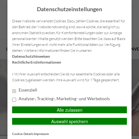
Datenschutzeinstellungen
Diese Website verwendet Cookies. Dazu zählen Cookies, die essentiell für
den Betrieb der Website notwendig sind, sowie solche, die lediglich zu
anonymen Statistikzwecken, für Komforteinstellungen oder zur Anzeige
personalisierter Inhalte genutzt werden. Bitte beachten Sie, dass auf Basis
Ihrer Einstellungen evtl. nicht mehr alle Funktionalitäten zur Verfügung
LEISTUNGEN
VERSICHERUNGEN
VORSORGE
FIRMENV
stehen. Weitere Informationen finden Sie in unseren
Datenschutzhinweisen
.
Rechtliche Erstinformationen
Mit Ihrer Auswahl entscheiden Sie ob nur essentielle Cookies oder alle
Cookies zugelassen werden. Ihre Auswahl wird für 7 Tage gespeichert.
Essenziell
Analyse-, Tracking-, Marketing- und Werbetools
Alle zulassen
Auswahl speichern
Cookie-Details
Impressum