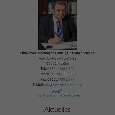
Elblandversicherungen GmbH | Dr. Lothar Schmerl
Heinrich-Heine-Straße 32
01662 Meißen
03521/7581-320
Tel.:
0170/9235808
Mobil:
03521/7581-899
Fax:
info@elbland.versicherung
E-Mail:
» Beratungstermin vereinbaren
Aktuelles