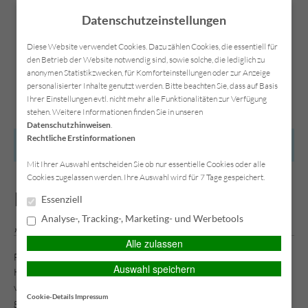
Datenschutzeinstellungen
Diese Website verwendet Cookies. Dazu zählen Cookies, die essentiell für
den Betrieb der Website notwendig sind, sowie solche, die lediglich zu
anonymen Statistikzwecken, für Komforteinstellungen oder zur Anzeige
Kontakt
Anfahrt
Datenschutz
Impressum
personalisierter Inhalte genutzt werden. Bitte beachten Sie, dass auf Basis
Ihrer Einstellungen evtl. nicht mehr alle Funktionalitäten zur Verfügung
stehen. Weitere Informationen finden Sie in unseren
Datenschutzhinweisen
.
Rechtliche Erstinformationen
HAUPTMENÜ
Mit Ihrer Auswahl entscheiden Sie ob nur essentielle Cookies oder alle
Cookies zugelassen werden. Ihre Auswahl wird für 7 Tage gespeichert.
Hausratversicherung: Baustein
Essenziell
„Fahrraddiebstahl“ mitversichern
Analyse-, Tracking-, Marketing- und Werbetools
Alle zulassen
Fahrräder und Pedelecs sind ein beliebtes Diebesgut. In einfachen
Auswahl speichern
Hausratpolicen sind sie oft nur in verschlossenen Räumen
versichert, die meisten Räder werden jedoch auf offener Straße
Cookie-Details
Impressum
gestohlen. Erfreulich: Als Zusatzbaustein zur Hausratversicherung