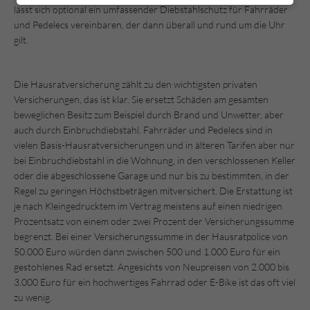
lässt sich optional ein umfassender Diebstahlschutz für Fahrräder
und Pedelecs vereinbaren, der dann überall und rund um die Uhr
gilt.
Die Hausratversicherung zählt zu den wichtigsten privaten
Versicherungen, das ist klar. Sie ersetzt Schäden am gesamten
beweglichen Besitz zum Beispiel durch Brand und Unwetter, aber
auch durch Einbruchdiebstahl. Fahrräder und Pedelecs sind in
vielen Basis-Hausratversicherungen und in älteren Tarifen aber nur
bei Einbruchdiebstahl in die Wohnung, in den verschlossenen Keller
oder die abgeschlossene Garage und nur bis zu bestimmten, in der
Regel zu geringen Höchstbeträgen mitversichert. Die Erstattung ist
je nach Kleingedrucktem im Vertrag meistens auf einen niedrigen
Prozentsatz von einem oder zwei Prozent der Versicherungssumme
begrenzt. Bei einer Versicherungssumme in der Hausratpolice von
50.000 Euro würden dann zwischen 500 und 1.000 Euro für ein
gestohlenes Rad ersetzt. Angesichts von Neupreisen von 2.000 bis
3.000 Euro für ein hochwertiges Fahrrad oder E-Bike ist das oft viel
zu wenig.