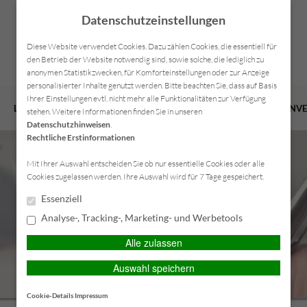
Datenschutzeinstellungen
Diese Website verwendet Cookies. Dazu zählen Cookies, die essentiell für
den Betrieb der Website notwendig sind, sowie solche, die lediglich zu
anonymen Statistikzwecken, für Komforteinstellungen oder zur Anzeige
personalisierter Inhalte genutzt werden. Bitte beachten Sie, dass auf Basis
Ihrer Einstellungen evtl. nicht mehr alle Funktionalitäten zur Verfügung
LEISTUNGEN
VERSICHERUNGEN
VORSORGE
FIRMENV
stehen. Weitere Informationen finden Sie in unseren
Datenschutzhinweisen
.
Rechtliche Erstinformationen
Mit Ihrer Auswahl entscheiden Sie ob nur essentielle Cookies oder alle
Cookies zugelassen werden. Ihre Auswahl wird für 7 Tage gespeichert.
Essenziell
Analyse-, Tracking-, Marketing- und Werbetools
Alle zulassen
Auswahl speichern
Cookie-Details
Impressum