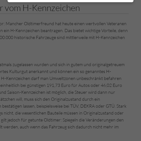
zer vom H-Kennzeichen
tor: Mancher Oldtimerfreund hat heute einen wertvollen Veteranen
an ein H-Kennzeichen beantragen. Das bietet wichtige Vorteile, denn
00.000 historische Fahrzeuge sind mittlerweile mit H-Kennzeichen
stmals zugelassen wurden und sich in gutem und originalgetreuem
rtes Kulturgut anerkannt und können ein so genanntes H-
m H-Kennzeichen darf man Umweltzonen unbeschränkt befahren
t einheitlich bei günstigen 191,73 Euro für Autos oder 46,02 Euro
d Saison-Kennzeichen ist möglich, die Steuer wird dann nur
ätzchen will, muss sich den Originalzustand durch ein
bestätigen lassen, beispielsweise bei TÜV, DEKRA oder GTÜ. Stark
 nicht, die wesentlichen Bauteile müssen in Originalzustand oder
l gilt jedoch für getunte Oldtimer: Spiegeln die Veränderungen den
eilt werden, auch wenn das Fahrzeug sich dadurch nicht mehr im