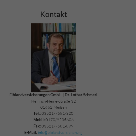
Kontakt
Elblandversicherungen GmbH | Dr. Lothar Schmerl
Heinrich-Heine-Straße 32
01662 Meißen
03521/7581-320
Tel.:
0170/9235808
Mobil:
03521/7581-899
Fax:
info@elbland.versicherung
E-Mail: