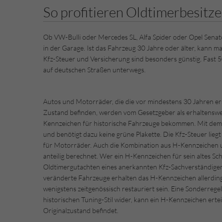
So profitieren Oldtimerbesit
Ob VW-Bulli oder Mercedes SL, Alfa Spider oder Opel Sena
in der Garage. Ist das Fahrzeug 30 Jahre oder älter, kann m
Kfz-Steuer und Versicherung sind besonders günstig. Fast 5
auf deutschen Straßen unterwegs.
Autos und Motorräder, die die vor mindestens 30 Jahren er
Zustand befinden, werden vom Gesetzgeber als erhaltenswe
Kennzeichen für historische Fahrzeuge bekommen. Mit de
und benötigt dazu keine grüne Plakette. Die Kfz-Steuer lieg
für Motorräder. Auch die Kombination aus H-Kennzeichen un
anteilig berechnet. Wer ein H-Kennzeichen für sein altes Sch
Oldtimergutachten eines anerkannten Kfz-Sachverständigen 
veränderte Fahrzeuge erhalten das H-Kennzeichen allerdings
wenigstens zeitgenössisch restauriert sein. Eine Sonderrege
historischen Tuning-Stil wider, kann ein H-Kennzeichen ert
Originalzustand befindet.