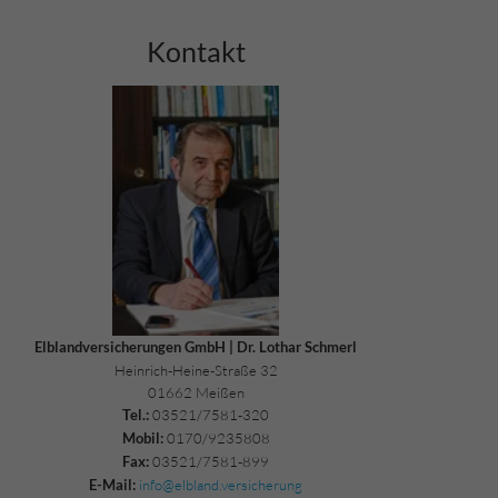
Kontakt
Elblandversicherungen GmbH | Dr. Lothar Schmerl
Heinrich-Heine-Straße 32
01662 Meißen
03521/7581-320
Tel.:
0170/9235808
Mobil:
03521/7581-899
Fax:
info@elbland.versicherung
E-Mail: