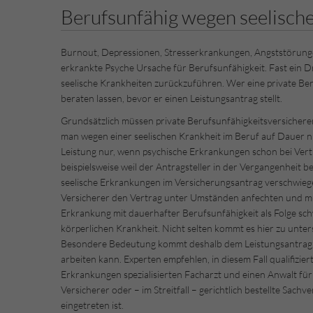
Berufsunfähig wegen seelisch
Burnout, Depressionen, Stresserkrankungen, Angststörunge
erkrankte Psyche Ursache für Berufsunfähigkeit. Fast ein Dri
seelische Krankheiten zurückzuführen. Wer eine private Beruf
beraten lassen, bevor er einen Leistungsantrag stellt.
Grundsätzlich müssen private Berufsunfähigkeitsversichere
man wegen einer seelischen Krankheit im Beruf auf Dauer ni
Leistung nur, wenn psychische Erkrankungen schon bei V
beispielsweise weil der Antragsteller in der Vergangenheit
seelische Erkrankungen im Versicherungsantrag verschwieg
Versicherer den Vertrag unter Umständen anfechten und mu
Erkrankung mit dauerhafter Berufsunfähigkeit als Folge schw
körperlichen Krankheit. Nicht selten kommt es hier zu unte
Besondere Bedeutung kommt deshalb dem Leistungsantrag z
arbeiten kann. Experten empfehlen, in diesem Fall qualifizie
Erkrankungen spezialisierten Facharzt und einen Anwalt für M
Versicherer oder – im Streitfall – gerichtlich bestellte Sach
eingetreten ist.