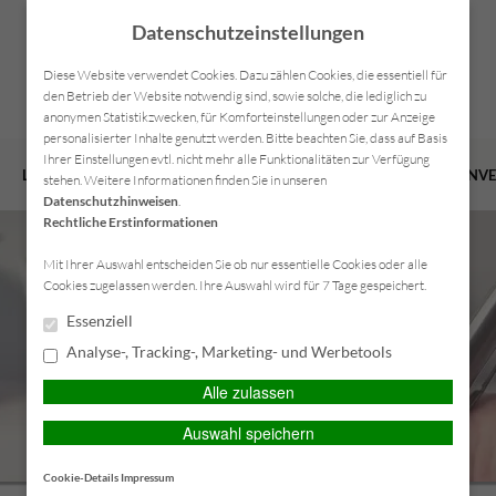
Datenschutzeinstellungen
Diese Website verwendet Cookies. Dazu zählen Cookies, die essentiell für
den Betrieb der Website notwendig sind, sowie solche, die lediglich zu
anonymen Statistikzwecken, für Komforteinstellungen oder zur Anzeige
personalisierter Inhalte genutzt werden. Bitte beachten Sie, dass auf Basis
Ihrer Einstellungen evtl. nicht mehr alle Funktionalitäten zur Verfügung
LEISTUNGEN
VERSICHERUNGEN
VORSORGE
FIRMENV
stehen. Weitere Informationen finden Sie in unseren
Datenschutzhinweisen
.
Rechtliche Erstinformationen
Mit Ihrer Auswahl entscheiden Sie ob nur essentielle Cookies oder alle
Cookies zugelassen werden. Ihre Auswahl wird für 7 Tage gespeichert.
Essenziell
Analyse-, Tracking-, Marketing- und Werbetools
Alle zulassen
Auswahl speichern
Cookie-Details
Impressum