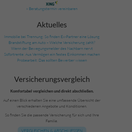
» Beratungstermin vereinbaren
Aktuelles
Immobilie bei Trennung: So finden Ex-Partner eine Lösung
Brandstiftung am Auto – Welche Versicherung zahlt?
Wenn der Bewegungsmelder des Nachbarn nervt
Sofortrente: Aus Vermögen ein festes Einkommen machen
Probearbeit: Das sollten Bewerber wissen
Versicherungs­vergleich
Komfortabel vergleichen und direkt abschließen.
Auf einen Blick erhalten Sie eine umfassende Übersicht der
verschiedenen Angebote und Konditionen.
So finden Sie die passende Versicherung für sich und Ihre
Familie.
VERGLEICHEN & ABSCHLIESSEN