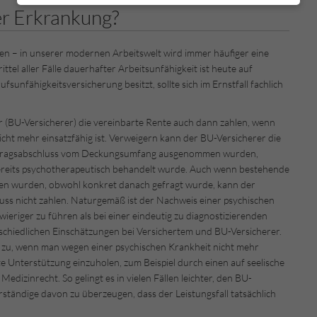
er Erkrankung?
n – in unserer modernen Arbeitswelt wird immer häufiger eine
ttel aller Fälle dauerhafter Arbeitsunfähigkeit ist heute auf
sunfähigkeitsversicherung besitzt, sollte sich im Ernstfall fachlich
r (BU-Versicherer) die vereinbarte Rente auch dann zahlen, wenn
cht mehr einsatzfähig ist. Verweigern kann der BU-Versicherer die
ertragsabschluss vom Deckungsumfang ausgenommen wurden,
 bereits psychotherapeutisch behandelt wurde. Auch wenn bestehende
en wurden, obwohl konkret danach gefragt wurde, kann der
ss nicht zahlen. Naturgemäß ist der Nachweis einer psychischen
ieriger zu führen als bei einer eindeutig zu diagnostizierenden
rschiedlichen Einschätzungen bei Versichertem und BU-Versicherer.
u, wenn man wegen einer psychischen Krankheit nicht mehr
rte Unterstützung einzuholen, zum Beispiel durch einen auf seelische
edizinrecht. So gelingt es in vielen Fällen leichter, den BU-
verständige davon zu überzeugen, dass der Leistungsfall tatsächlich