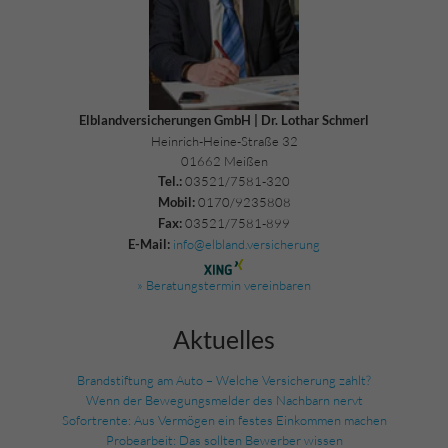
Elblandversicherungen GmbH | Dr. Lothar Schmerl
Heinrich-Heine-Straße 32
01662 Meißen
03521/7581-320
Tel.:
0170/9235808
Mobil:
03521/7581-899
Fax:
info@elbland.versicherung
E-Mail:
» Beratungstermin vereinbaren
Aktuelles
Brandstiftung am Auto – Welche Versicherung zahlt?
Wenn der Bewegungsmelder des Nachbarn nervt
Sofortrente: Aus Vermögen ein festes Einkommen machen
Probearbeit: Das sollten Bewerber wissen