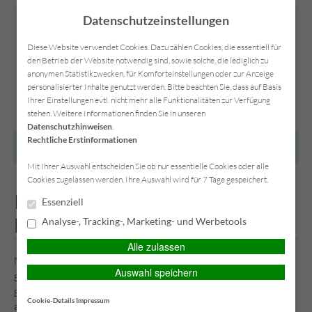
Datenschutzeinstellungen
Diese Website verwendet Cookies. Dazu zählen Cookies, die essentiell für
den Betrieb der Website notwendig sind, sowie solche, die lediglich zu
anonymen Statistikzwecken, für Komforteinstellungen oder zur Anzeige
Kontakt
Anfahrt
Datenschutz
Impressum
personalisierter Inhalte genutzt werden. Bitte beachten Sie, dass auf Basis
Ihrer Einstellungen evtl. nicht mehr alle Funktionalitäten zur Verfügung
stehen. Weitere Informationen finden Sie in unseren
Datenschutzhinweisen
.
Rechtliche Erstinformationen
HAUPTMENÜ
Mit Ihrer Auswahl entscheiden Sie ob nur essentielle Cookies oder alle
Cookies zugelassen werden. Ihre Auswahl wird für 7 Tage gespeichert.
Berufsunfähigkeitsschutz nicht
Essenziell
leichtsinnig hinausschieben
Analyse-, Tracking-, Marketing- und Werbetools
Alle zulassen
Mehr als eine Viertelmillion Deutsche jährlich scheiden aus
Auswahl speichern
gesundheitlichen Gründen vorzeitig aus dem Arbeitsleben aus. Die
gesetzliche Rente bei Erwerbsminderung reicht oft nicht einmal, um
Cookie-Details
Impressum
auch nur die wichtigsten laufenden Kosten zu decken. Ein