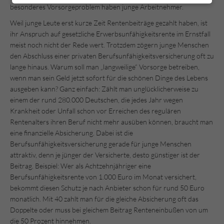
besonderes Vorsorgeproblem haben junge Arbeitnehmer.
Weil junge Leute erst kurze Zeit Rentenbeiträge gezahlt haben, ist
ihr Anspruch auf gesetzliche Erwerbsunfähigkeitsrente im Ernstfall
meist noch nicht der Rede wert. Trotzdem zögern junge Menschen
den Abschluss einer privaten Berufsunfähigkeitsversicherung oft zu
lange hinaus. Warum soll man „langweilige“ Vorsorge betreiben,
wenn man sein Geld jetzt sofort für die schönen Dinge des Lebens
ausgeben kann? Ganz einfach: Zählt man unglücklicherweise zu
einem der rund 280.000 Deutschen, die jedes Jahr wegen
Krankheit oder Unfall schon vor Erreichen des regulären
Rentenalters ihren Beruf nicht mehr ausüben können, braucht man
eine finanzielle Absicherung. Dabei ist die
Berufsunfähigkeitsversicherung gerade für junge Menschen
attraktiv, denn je jünger der Versicherte, desto günstiger ist der
Beitrag. Beispiel: Wer als Achtzehnjähriger eine
Berufsunfähigkeitsrente von 1.000 Euro im Monat versichert,
bekommt diesen Schutz je nach Anbieter schon für rund 50 Euro
monatlich. Mit 40 zahlt man für die gleiche Absicherung oft das
Doppelte oder muss bei gleichem Beitrag Renteneinbußen von um
die 50 Prozent hinnehmen.