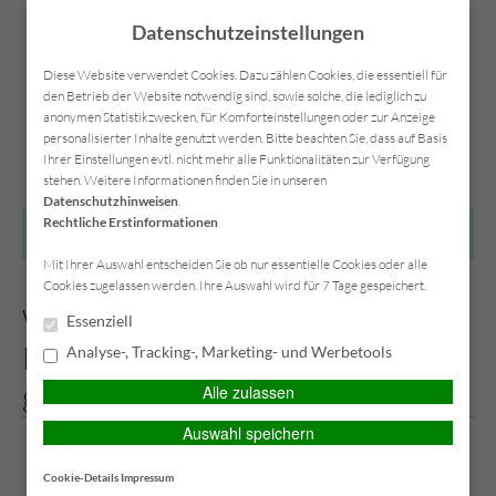
Datenschutzeinstellungen
Diese Website verwendet Cookies. Dazu zählen Cookies, die essentiell für
den Betrieb der Website notwendig sind, sowie solche, die lediglich zu
anonymen Statistikzwecken, für Komforteinstellungen oder zur Anzeige
Kontakt
Anfahrt
Datenschutz
Impressum
personalisierter Inhalte genutzt werden. Bitte beachten Sie, dass auf Basis
Ihrer Einstellungen evtl. nicht mehr alle Funktionalitäten zur Verfügung
stehen. Weitere Informationen finden Sie in unseren
Datenschutzhinweisen
.
Rechtliche Erstinformationen
HAUPTMENÜ
Mit Ihrer Auswahl entscheiden Sie ob nur essentielle Cookies oder alle
Cookies zugelassen werden. Ihre Auswahl wird für 7 Tage gespeichert.
Weihnachtsmärkte – Wenn der
Essenziell
Nikolaus in die Westentasche
Analyse-, Tracking-, Marketing- und Werbetools
greift
Alle zulassen
Auswahl speichern
Cookie-Details
Impressum