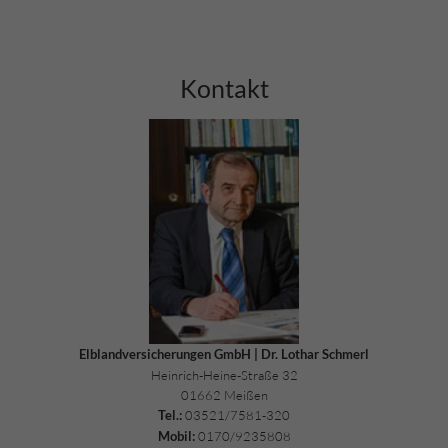
Kontakt
Elblandversicherungen GmbH | Dr. Lothar Schmerl
Heinrich-Heine-Straße 32
01662 Meißen
03521/7581-320
Tel.:
0170/9235808
Mobil: