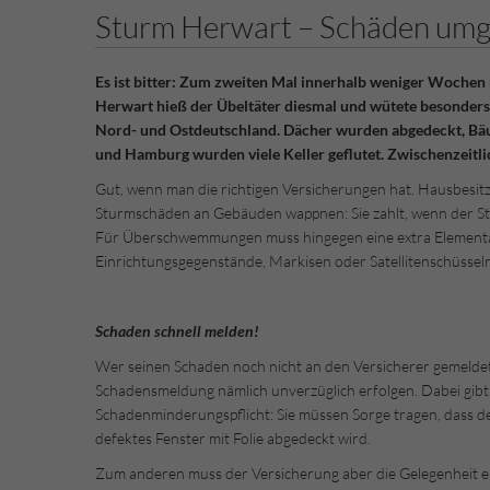
Sturm Herwart – Schäden um
Es ist bitter: Zum zweiten Mal innerhalb weniger Wochen 
Herwart hieß der Übeltäter diesmal und wütete besonders d
Nord- und Ostdeutschland. Dächer wurden abgedeckt, Bäu
und Hamburg wurden viele Keller geflutet. Zwischenzeitl
Gut, wenn man die richtigen Versicherungen hat. Hausbesi
Sturmschäden an Gebäuden wappnen: Sie zahlt, wenn der St
Für Überschwemmungen muss hingegen eine extra Element
Einrichtungsgegenstände, Markisen oder Satellitenschüssel
Schaden schnell melden!
Wer seinen Schaden noch nicht an den Versicherer gemeldet ha
Schadensmeldung nämlich unverzüglich erfolgen. Dabei gibt 
Schadenminderungspflicht: Sie müssen Sorge tragen, dass de
defektes Fenster mit Folie abgedeckt wird.
Zum anderen muss der Versicherung aber die Gelegenheit 