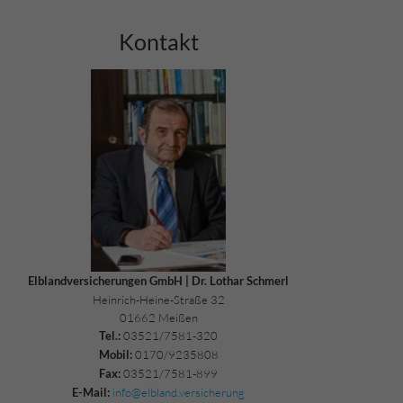
Kontakt
Elblandversicherungen GmbH | Dr. Lothar Schmerl
Heinrich-Heine-Straße 32
01662 Meißen
03521/7581-320
Tel.:
0170/9235808
Mobil:
03521/7581-899
Fax:
info@elbland.versicherung
E-Mail: