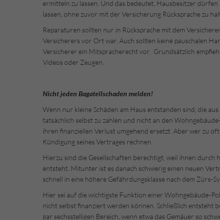
ermitteln zu lassen. Und das bedeutet, Hausbesitzer dürfen 
lassen, ohne zuvor mit der Versicherung Rücksprache zu hal
Reparaturen sollten nur in Rücksprache mit dem Versichere
Versicherers vor Ort war. Auch sollten keine pauschalen Ha
Versicherer ein Mitspracherecht vor. Grundsätzlich empfiehl
Videos oder Zeugen.
Nicht jeden Bagatellschaden melden!
Wenn nur kleine Schäden am Haus entstanden sind, die aus e
tatsächlich selbst zu zahlen und nicht an den Wohngebäude
ihren finanziellen Verlust umgehend ersetzt. Aber wer zu oft 
Kündigung seines Vertrages rechnen.
Hierzu sind die Gesellschaften berechtigt, weil ihnen dur
entsteht. Mitunter ist es danach schwierig einen neuen Ver
schnell in eine höhere Gefährdungsklasse nach dem Zürs-Sy
Hier sei auf die wichtigste Funktion einer Wohngebäude-Polic
nicht selbst finanziert werden können. Schließlich entsteht 
gar sechsstelligen Bereich, wenn etwa das Gemäuer so schwer