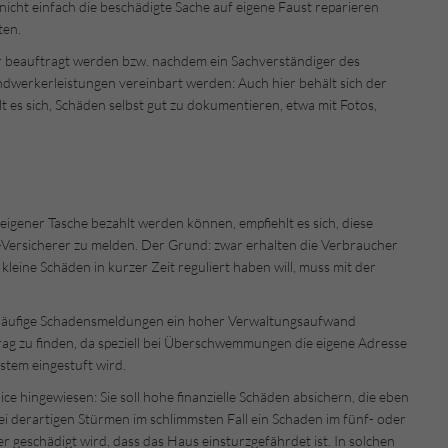
nicht einfach die beschädigte Sache auf eigene Faust reparieren
ten.
r beauftragt werden bzw. nachdem ein Sachverständiger des
ndwerkerleistungen vereinbart werden: Auch hier behält sich der
t es sich, Schäden selbst gut zu dokumentieren, etwa mit Fotos,
igener Tasche bezahlt werden können, empfiehlt es sich, diese
-Versicherer zu melden. Der Grund: zwar erhalten die Verbraucher
kleine Schäden in kurzer Zeit reguliert haben will, muss mit der
ch häufige Schadensmeldungen ein hoher Verwaltungsaufwand
trag zu finden, da speziell bei Überschwemmungen die eigene Adresse
stem eingestuft wird.
e hingewiesen: Sie soll hohe finanzielle Schäden absichern, die eben
bei derartigen Stürmen im schlimmsten Fall ein Schaden im fünf- oder
 geschädigt wird, dass das Haus einsturzgefährdet ist. In solchen