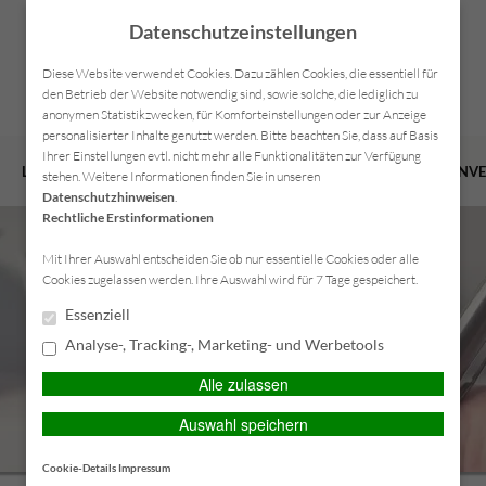
Datenschutzeinstellungen
Diese Website verwendet Cookies. Dazu zählen Cookies, die essentiell für
den Betrieb der Website notwendig sind, sowie solche, die lediglich zu
anonymen Statistikzwecken, für Komforteinstellungen oder zur Anzeige
personalisierter Inhalte genutzt werden. Bitte beachten Sie, dass auf Basis
Ihrer Einstellungen evtl. nicht mehr alle Funktionalitäten zur Verfügung
LEISTUNGEN
VERSICHERUNGEN
VORSORGE
FIRMENV
stehen. Weitere Informationen finden Sie in unseren
Datenschutzhinweisen
.
Rechtliche Erstinformationen
Mit Ihrer Auswahl entscheiden Sie ob nur essentielle Cookies oder alle
Cookies zugelassen werden. Ihre Auswahl wird für 7 Tage gespeichert.
Essenziell
Analyse-, Tracking-, Marketing- und Werbetools
Alle zulassen
Auswahl speichern
Cookie-Details
Impressum