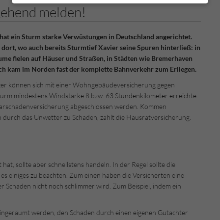
gehend melden!
hat ein Sturm starke Verwüstungen in Deutschland angerichtet.
ort, wo auch bereits Sturmtief Xavier seine Spuren hinterließ: in
me fielen auf Häuser und Straßen, in Städten wie Bremerhaven
ich kam im Norden fast der komplette Bahnverkehr zum Erliegen.
tzer können sich mit einer Wohngebäudeversicherung gegen
urm mindestens Windstärke 8 bzw. 63 Stundenkilometer erreichte.
arschadenversicherung abgeschlossen werden. Kommen
n durch das Unwetter zu Schaden, zahlt die Hausratversicherung.
t, sollte aber schnellstens handeln. In der Regel sollte die
es einiges zu beachten. Zum einen haben die Versicherten eine
r Schaden nicht noch schlimmer wird. Zum Beispiel, indem ein
eingeräumt werden, den Schaden durch einen eigenen Gutachter